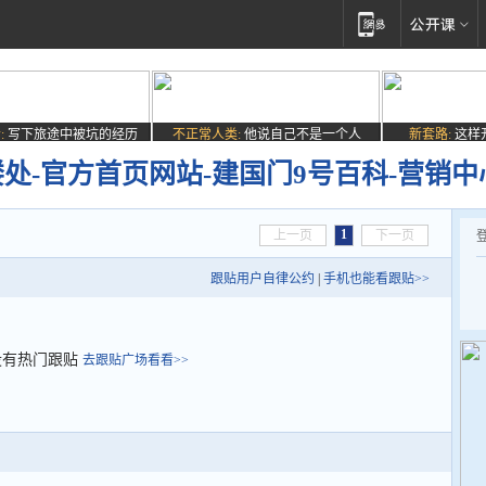
:
写下旅途中被坑的经历
不正常人类:
他说自己不是一个人
新套路:
这样
处-官方首页网站-建国门9号百科-营销中
1
上一页
下一页
跟贴用户自律公约
|
手机也能看跟贴>>
没有热门跟贴
去跟贴广场看看>>