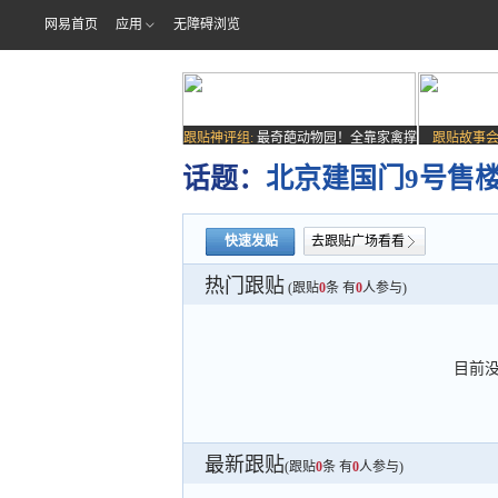
网易首页
应用
无障碍浏览
跟贴神评组:
最奇葩动物园！全靠家禽撑
跟贴故事会
场子
话题：
北京建国门9号售楼
快速发贴
去跟贴广场看看
热门跟贴
(跟贴
0
条 有
0
人参与)
目前
最新跟贴
(跟贴
0
条 有
0
人参与)