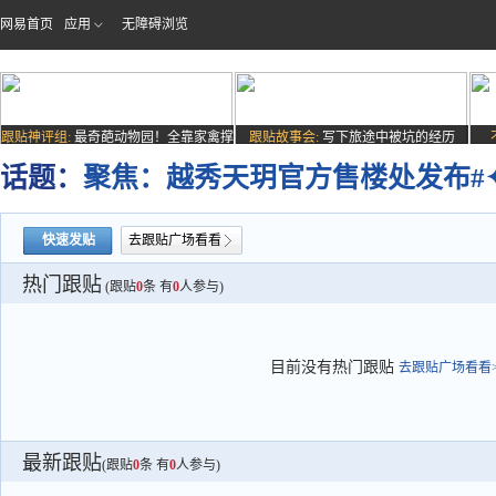
网易首页
应用
无障碍浏览
跟贴神评组:
最奇葩动物园！全靠家禽撑
跟贴故事会:
写下旅途中被坑的经历
场子
话题：
聚焦：越秀天玥官方售楼处发布#✦
快速发贴
去跟贴广场看看
热门跟贴
(跟贴
0
条 有
0
人参与)
目前没有热门跟贴
去跟贴广场看看>
最新跟贴
(跟贴
0
条 有
0
人参与)