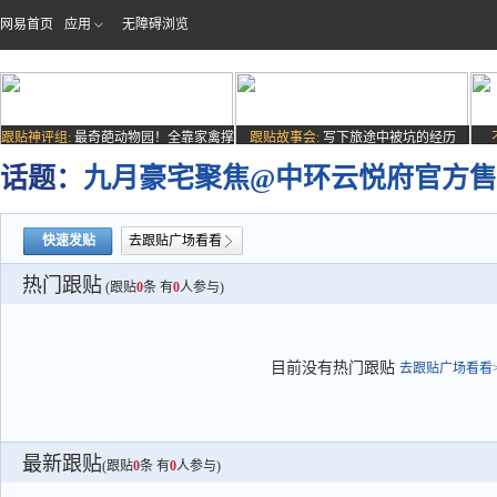
网易首页
应用
无障碍浏览
跟贴神评组:
最奇葩动物园！全靠家禽撑
跟贴故事会:
写下旅途中被坑的经历
场子
话题：
九月豪宅聚焦@中环云悦府官方售
快速发贴
去跟贴广场看看
热门跟贴
(跟贴
0
条 有
0
人参与)
目前没有热门跟贴
去跟贴广场看看>
最新跟贴
(跟贴
0
条 有
0
人参与)