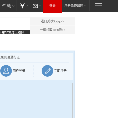
登录
注册免费邮箱
进口美妆9.9元>>
一键领取1088元>>
开车非常难以描述
登录网易通行证
用户登录
立即注册