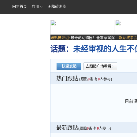
网易首页
应用
无障碍浏览
跟贴神评组:
最奇葩动物园！全靠家禽撑
跟贴故事会
场子
话题：
未经审视的人生不
快速发贴
去跟贴广场看看
热门跟贴
(跟贴
0
条 有
0
人参与)
目前
最新跟贴
(跟贴
0
条 有
0
人参与)