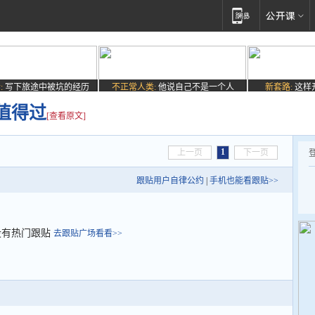
:
写下旅途中被坑的经历
不正常人类:
他说自己不是一个人
新套路:
这样
值得过
[查看原文]
1
上一页
下一页
跟贴用户自律公约
|
手机也能看跟贴>>
没有热门跟贴
去跟贴广场看看>>