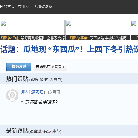
网易首页
应用
无障碍浏览
跟贴神评组:
最奇葩动物园！全靠家禽撑
跟贴故事会:
写下旅途中被坑的经历
场子
话题：
瓜地现 “东西瓜”！上西下冬引热
快速发贴
去跟贴广场看看
热门跟贴
(跟贴
1
条 有
1
人参与)
痴人说梦呢吧
[山东济南]
红薯还能做啥甜汤？
最新跟贴
(跟贴
1
条 有
1
人参与)