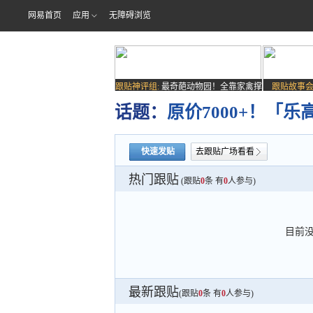
网易首页
应用
无障碍浏览
跟贴神评组:
最奇葩动物园！全靠家禽撑
跟贴故事会
场子
话题：
原价7000+！「乐
快速发贴
去跟贴广场看看
热门跟贴
(跟贴
0
条 有
0
人参与)
目前
最新跟贴
(跟贴
0
条 有
0
人参与)