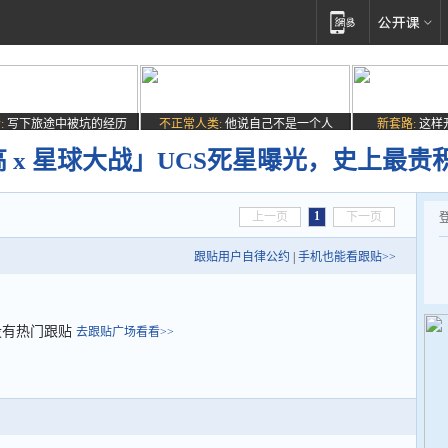
:
写下旅途中被坑的经历
不正常人类:
他说自己不是一个人
新套路:
这样
高 x 星球大战」UCS死星曝光，史上最贵积木
1
上一页
下一页
跟贴用户自律公约
|
手机也能看跟贴>>
没有热门跟贴
去跟贴广场看看>>