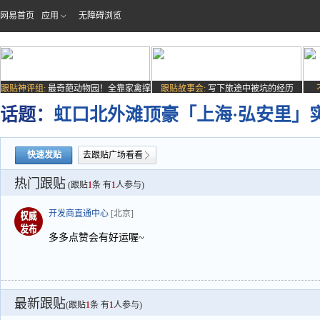
网易首页
应用
无障碍浏览
跟贴神评组:
最奇葩动物园！全靠家禽撑
跟贴故事会:
写下旅途中被坑的经历
场子
话题：
虹口北外滩顶豪「上海·弘安里」实
快速发贴
去跟贴广场看看
热门跟贴
(跟贴
1
条 有
1
人参与)
开发商直通中心
[北京]
多多点赞会有好运喔~
最新跟贴
(跟贴
1
条 有
1
人参与)