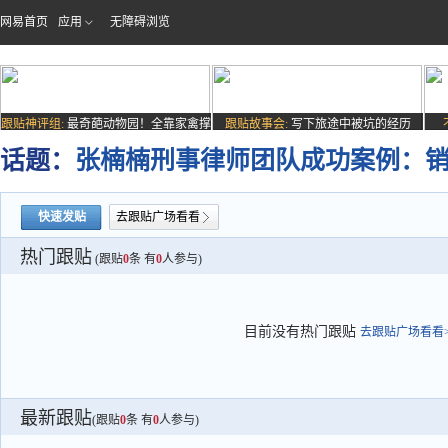
网易首页
应用
无障碍浏览
跟贴神评组:
最奇葩动物园！全靠家禽撑
跟贴故事会:
写下旅途中被坑的经历
场子
话题：
张楠楠刑事律师团队成功案例：销
快速发贴
去跟贴广场看看
热门跟贴
(跟贴
0
条 有
0
人参与)
目前没有热门跟贴
去跟贴广场看看>
最新跟贴
(跟贴
0
条 有
0
人参与)