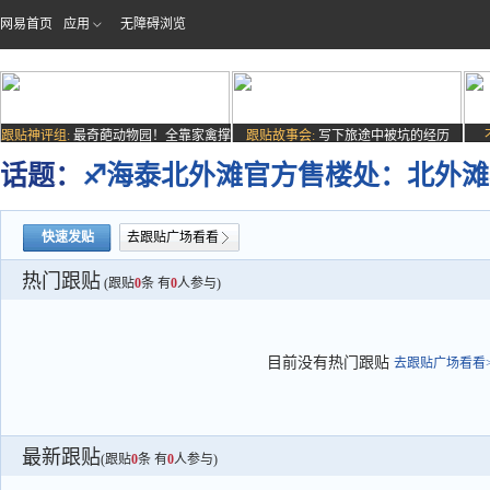
网易首页
应用
无障碍浏览
跟贴神评组:
最奇葩动物园！全靠家禽撑
跟贴故事会:
写下旅途中被坑的经历
场子
话题：
♐海泰北外滩官方售楼处：北外
快速发贴
去跟贴广场看看
热门跟贴
(跟贴
0
条 有
0
人参与)
目前没有热门跟贴
去跟贴广场看看>
最新跟贴
(跟贴
0
条 有
0
人参与)