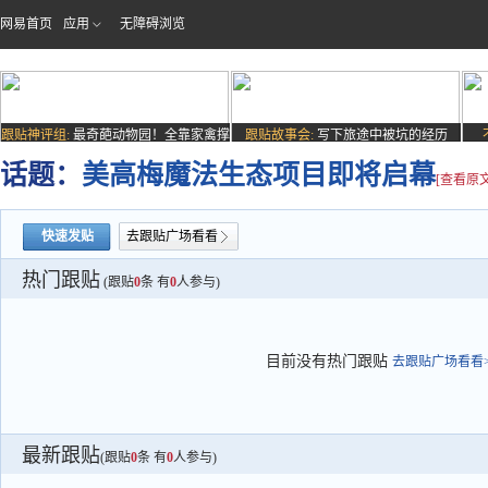
网易首页
应用
无障碍浏览
跟贴神评组:
最奇葩动物园！全靠家禽撑
跟贴故事会:
写下旅途中被坑的经历
场子
话题：
美高梅魔法生态项目即将启幕
[查看原文
快速发贴
去跟贴广场看看
热门跟贴
(跟贴
0
条 有
0
人参与)
目前没有热门跟贴
去跟贴广场看看>
最新跟贴
(跟贴
0
条 有
0
人参与)