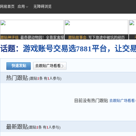
网易首页
应用
无障碍浏览
跟贴神评组:
最奇葩动物园！全靠家禽撑
跟贴故事会:
写下旅途中被坑的经历
场子
话题：
游戏账号交易选7881平台，让交
快速发贴
去跟贴广场看看
热门跟贴
(跟贴
1
条 有
1
人参与)
目前没有热门跟贴
去跟贴广场看看>
最新跟贴
(跟贴
1
条 有
1
人参与)