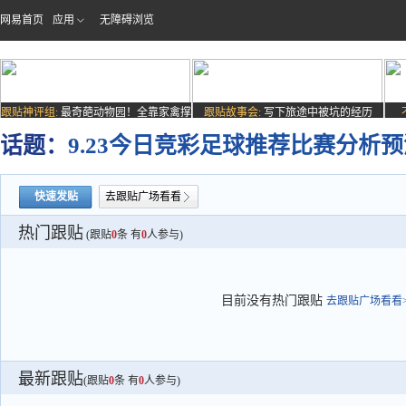
网易首页
应用
无障碍浏览
跟贴神评组:
最奇葩动物园！全靠家禽撑
跟贴故事会:
写下旅途中被坑的经历
场子
话题：
9.23今日竞彩足球推荐比赛分析预
快速发贴
去跟贴广场看看
热门跟贴
(跟贴
0
条 有
0
人参与)
目前没有热门跟贴
去跟贴广场看看>
最新跟贴
(跟贴
0
条 有
0
人参与)