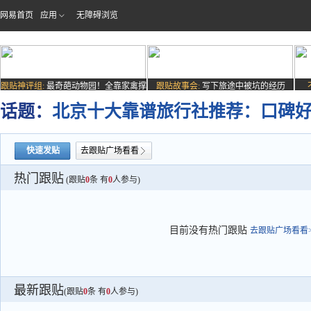
网易首页
应用
无障碍浏览
跟贴神评组:
最奇葩动物园！全靠家禽撑
跟贴故事会:
写下旅途中被坑的经历
场子
话题：
北京十大靠谱旅行社推荐：口碑
快速发贴
去跟贴广场看看
热门跟贴
(跟贴
0
条 有
0
人参与)
目前没有热门跟贴
去跟贴广场看看>
最新跟贴
(跟贴
0
条 有
0
人参与)