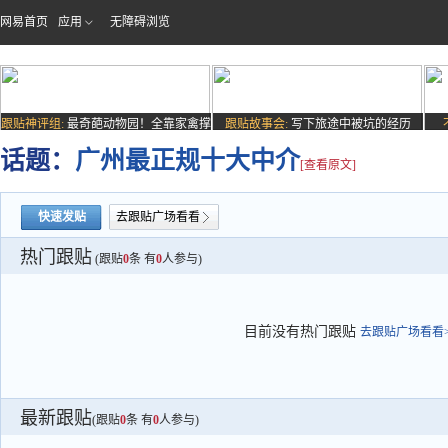
网易首页
应用
无障碍浏览
跟贴神评组:
最奇葩动物园！全靠家禽撑
跟贴故事会:
写下旅途中被坑的经历
场子
话题：
广州最正规十大中介
[查看原文]
快速发贴
去跟贴广场看看
热门跟贴
(跟贴
0
条 有
0
人参与)
目前没有热门跟贴
去跟贴广场看看>
最新跟贴
(跟贴
0
条 有
0
人参与)