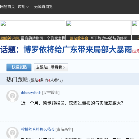
网易首页
应用
无障碍浏览
跟贴神评组:
最奇葩动物园！全靠家禽撑
跟贴故事会:
写下旅途中被坑的经历
场子
话题：
博罗依将给广东带来局部大暴雨
[查
快速发贴
去跟贴广场看看
热门跟贴
(跟贴
4
条 有
4
人参与)
ddossrydho1i
[辽宁鞍山]
近一个月、感觉预报员、饮酒过量报的与实际差距大？
柠檬的音符悠远扬长
[青海西宁]