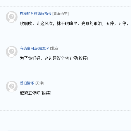
柠檬的音符悠远扬长
[青海西宁]
吹啊吹，让这风吹，抺干眼眸里，亮晶的眼泪。五停，五停，
有态度网友06f3OV
[北京]
为了你们好，这边建议全省五停[挨揍]
感旧情怀
[天津]
赶紧五停吧[挨揍]