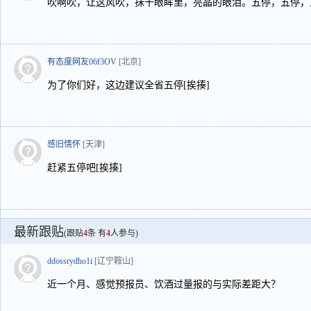
吹啊吹，让这风吹，抺干眼眸里，亮晶的眼泪。五停，五停，
有态度网友06f3OV
[北京]
为了你们好，这边建议全省五停[挨揍]
感旧情怀
[天津]
赶紧五停吧[挨揍]
最新跟贴
(跟贴
4
条 有
4
人参与)
ddossrydho1i
[辽宁鞍山]
近一个月、感觉预报员、饮酒过量报的与实际差距大？