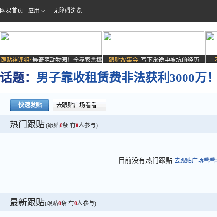
网易首页
应用
无障碍浏览
跟贴神评组:
最奇葩动物园！全靠家禽撑
跟贴故事会:
写下旅途中被坑的经历
场子
话题：
男子靠收租赁费非法获利3000
快速发贴
去跟贴广场看看
热门跟贴
(跟贴
0
条 有
0
人参与)
目前没有热门跟贴
去跟贴广场看看>
最新跟贴
(跟贴
0
条 有
0
人参与)