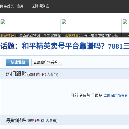
网易首页
应用
无障碍浏览
跟贴神评组:
最奇葩动物园！全靠家禽撑
跟贴故事会:
写下旅途中被坑的经历
场子
话题：
和平精英卖号平台靠谱吗？7881
快速发贴
去跟贴广场看看
热门跟贴
(跟贴
1
条 有
1
人参与)
目前没有热门跟贴
去跟贴广场看看>
最新跟贴
(跟贴
1
条 有
1
人参与)