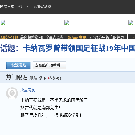
网易首页
应用
无障碍浏览
跟贴神评组:
最奇葩动物园！全靠家禽撑
跟贴故事会:
写下旅途中被坑的经历
场子
话题：
卡纳瓦罗曾带领国足征战19年中国
快速发贴
去跟贴广场看看
热门跟贴
(跟贴
1
条 有
3
人参与)
火星网友
卡纳瓦罗就是一不学无术的国际骗子
搁古代就是南郭先生！
跟了里皮几年，一根毛都没学到！