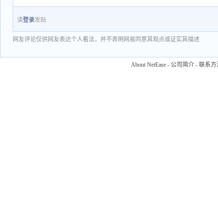
请
登录
发贴
网友评论仅供网友表达个人看法，并不表明网易同意其观点或证实其描述
About NetEase
-
公司简介
-
联系方