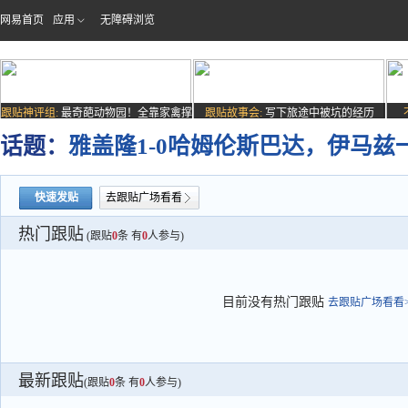
网易首页
应用
无障碍浏览
跟贴神评组:
最奇葩动物园！全靠家禽撑
跟贴故事会:
写下旅途中被坑的经历
场子
话题：
雅盖隆1-0哈姆伦斯巴达，伊马兹
快速发贴
去跟贴广场看看
热门跟贴
(跟贴
0
条 有
0
人参与)
目前没有热门跟贴
去跟贴广场看看>
最新跟贴
(跟贴
0
条 有
0
人参与)