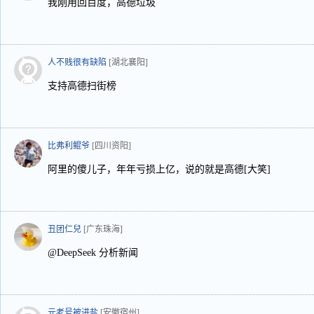
我刚用回百度，高德垃圾
人不贱很有缺陷
[湖北襄阳]
支持高德扫街榜
比弗利鲲爷
[四川资阳]
阿里的傻儿子，年年亏损上亿，说的就是高德[大笑]
丑团仁兒
[广东珠海]
@DeepSeek 分析新闻
元老号被进盐
[安徽宿州]