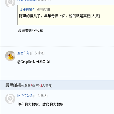
比弗利鲲爷
[四川资阳]
阿里的傻儿子，年年亏损上亿，说的就是高德[大笑]
高德变现很容易
丑团仁兒
[广东珠海]
@DeepSeek 分析新闻
最新跟贴
(跟贴
7
条 有
45
人参与)
吃货恒久远
[山东潍坊]
便利的大数据，致命的大数据