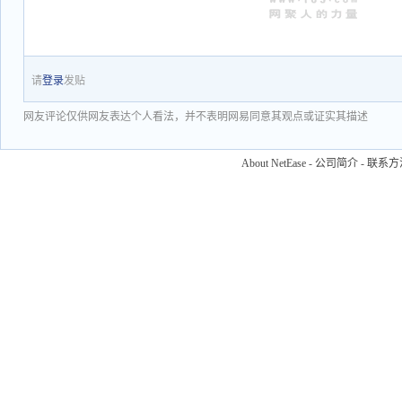
请
登录
发贴
网友评论仅供网友表达个人看法，并不表明网易同意其观点或证实其描述
About NetEase
-
公司简介
-
联系方