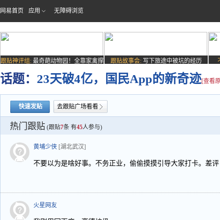
网易首页
应用
无障碍浏览
跟贴神评组:
最奇葩动物园！全靠家禽撑
跟贴故事会:
写下旅途中被坑的经历
场子
话题：
23天破4亿，国民App的新奇迹
[查看原
快速发贴
去跟贴广场看看
热门跟贴
(跟贴
7
条 有
45
人参与)
黄埔少侠
[湖北武汉]
不要以为是啥好事。不务正业，偷偷摸摸引导大家打卡。差评
火星网友