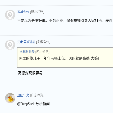
黄埔少侠
[湖北武汉]
不要以为是啥好事。不务正业，偷偷摸摸引导大家打卡。差评
元老号被进盐
[安徽宿州]
比弗利鲲爷
[四川资阳]
阿里的傻儿子，年年亏损上亿，说的就是高德[大笑]
高德变现很容易
丑团仁兒
[广东珠海]
@DeepSeek 分析新闻