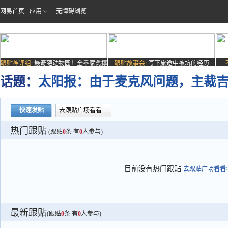
网易首页
应用
无障碍浏览
跟贴神评组:
最奇葩动物园！全靠家禽撑
跟贴故事会:
写下旅途中被坑的经历
场子
话题：
太阳报：由于麦克风问题，主裁
快速发贴
去跟贴广场看看
热门跟贴
(跟贴
0
条 有
0
人参与)
目前没有热门跟贴
去跟贴广场看看>
最新跟贴
(跟贴
0
条 有
0
人参与)