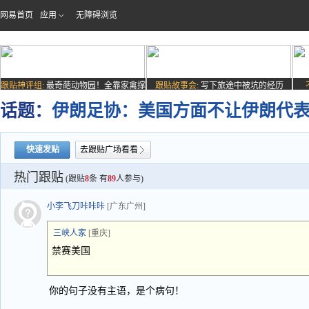
网易首页
应用
无障碍浏览
跟贴神评组:
最奇葩动物园！全靠家禽撑
跟贴故事会:
写下旅途中被坑的经历
场子
话题：
伊朗足协：美国方面不让伊朗代
快速发贴
去跟贴广场看看
热门跟贴
(跟贴
8
条 有
89
人参与)
小李飞刀咔咔咔
[广东广州]
三峡人家
[重庆]
禁赛美国
你的句子没有主语，是个病句！