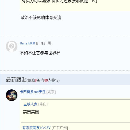
有实力可以嚣张 没实力还嚣张那就是二B了
政治不该影响体育交流
BarryKKB
[广东广州]
不如不让它参与世界杯
最新跟贴
(跟贴
8
条 有
89
人参与)
卡西莫多and于连
[北京]
三峡人家
[重庆]
禁赛美国
有态度网友19c25Y
[广东广州]