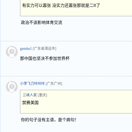
有实力可以嚣张 没实力还嚣张那就是二B了
政治不该影响体育交流
gietzhu1
[广东省清远市]
那中国也坚决不参加世界杯
小李飞刀咔咔咔
[广东广州]
三峡人家
[重庆]
禁赛美国
你的句子没有主语，是个病句！