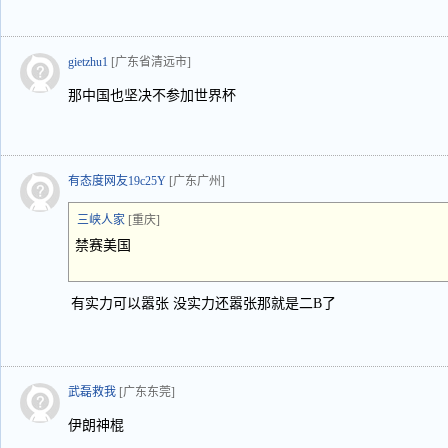
gietzhu1
[广东省清远市]
那中国也坚决不参加世界杯
有态度网友19c25Y
[广东广州]
三峡人家
[重庆]
禁赛美国
有实力可以嚣张 没实力还嚣张那就是二B了
武磊救我
[广东东莞]
伊朗神棍