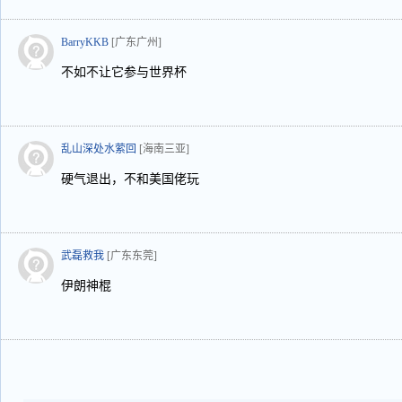
BarryKKB
[广东广州]
不如不让它参与世界杯
乱山深处水萦回
[海南三亚]
硬气退出，不和美国佬玩
武磊救我
[广东东莞]
伊朗神棍