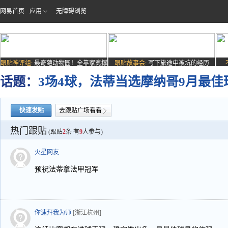
网易首页
应用
无障碍浏览
跟贴神评组:
最奇葩动物园！全靠家禽撑
跟贴故事会:
写下旅途中被坑的经历
场子
话题：
3场4球，法蒂当选摩纳哥9月最佳
快速发贴
去跟贴广场看看
热门跟贴
(跟贴
2
条 有
9
人参与)
火星网友
预祝法蒂拿法甲冠军
你速拜我为师
[浙江杭州]