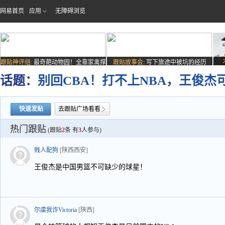
网易首页
应用
无障碍浏览
跟贴神评组:
最奇葩动物园！全靠家禽撑
跟贴故事会:
写下旅途中被坑的经历
场子
话题：
别回CBA！打不上NBA，王俊
快速发贴
去跟贴广场看看
热门跟贴
(跟贴
2
条 有
3
人参与)
贱人配狗
[陕西西安]
王俊杰是中国男篮不可缺少的球星！
尔虞我诈Victoria
[陕西]