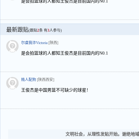
是会拍篮球的人都知王俊杰是目前国内的N0.1
最新跟贴
(跟贴
2
条 有
3
人参与)
尔虞我诈Victoria
[陕西]
是会拍篮球的人都知王俊杰是目前国内的N0.1
贱人配狗
[陕西西安]
王俊杰是中国男篮不可缺少的球星！
文明社会，从理性发贴开始。谢绝地