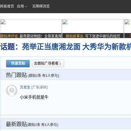
网易首页
应用
无障碍浏览
跟贴神评组:
最奇葩动物园！全靠家禽撑
跟贴故事会:
写下旅途中被坑的经历
场子
话题：
苑举正当唐湘龙面 大秀华为新款
快速发贴
去跟贴广场看看
热门跟贴
(跟贴
1
条 有
1
人参与)
方发生
[广东深圳]
小米手机就是牛
最新跟贴
(跟贴
1
条 有
1
人参与)