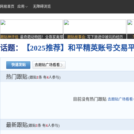
网易首页
应用
无障碍浏览
跟贴神评组:
最奇葩动物园！全靠家禽撑
跟贴故事会:
写下旅途中被坑的经历
场子
话题：
【2025推荐】和平精英账号交易
快速发贴
去跟贴广场看看
热门跟贴
(跟贴
1
条 有
4
人参与)
目前没有热门跟贴
去跟贴广场看看>
最新跟贴
(跟贴
1
条 有
4
人参与)