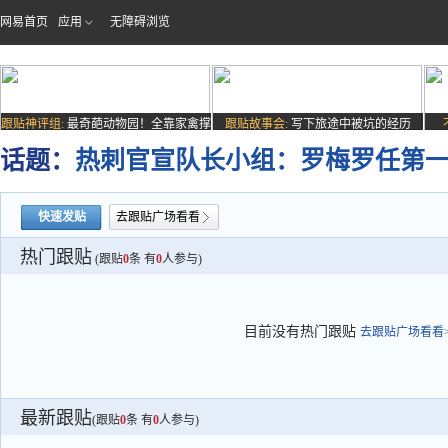
网易首页
应用
无障碍浏览
跟贴神评组:
最奇葩动物园！全靠家禽撑
跟贴故事会:
写下旅途中被坑的经历
场子
话题：
热刺官宣队长小组：罗梅罗任第
快速发贴
去跟贴广场看看
热门跟贴
(跟贴
0
条 有
0
人参与)
目前没有热门跟贴
去跟贴广场看看>
最新跟贴
(跟贴
0
条 有
0
人参与)