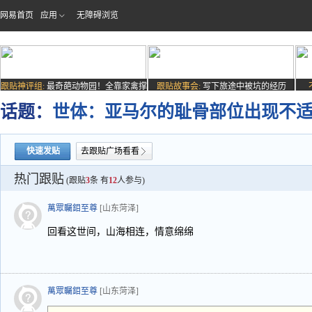
网易首页
应用
无障碍浏览
跟贴神评组:
最奇葩动物园！全靠家禽撑
跟贴故事会:
写下旅途中被坑的经历
场子
话题：
世体：亚马尔的耻骨部位出现不
快速发贴
去跟贴广场看看
热门跟贴
(跟贴
3
条 有
12
人参与)
萬眾矚鉬至尊
[山东菏泽]
回看这世间，山海相连，情意绵绵
萬眾矚鉬至尊
[山东菏泽]