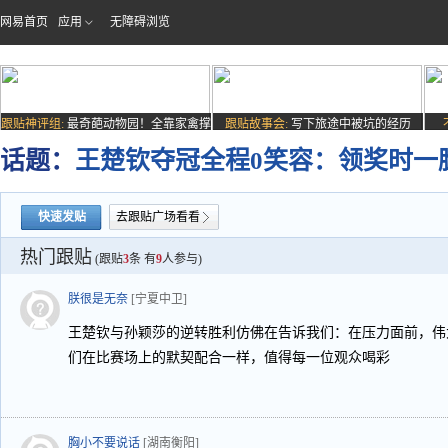
网易首页
应用
无障碍浏览
跟贴神评组:
最奇葩动物园！全靠家禽撑
跟贴故事会:
写下旅途中被坑的经历
场子
话题：
王楚钦夺冠全程0笑容：领奖时一
快速发贴
去跟贴广场看看
热门跟贴
(跟贴
3
条 有
9
人参与)
朕很是无奈
[宁夏中卫]
王楚钦与孙颖莎的逆转胜利仿佛在告诉我们：在压力面前，伟
们在比赛场上的默契配合一样，值得每一位观众喝彩
胸小不要说话
[湖南衡阳]