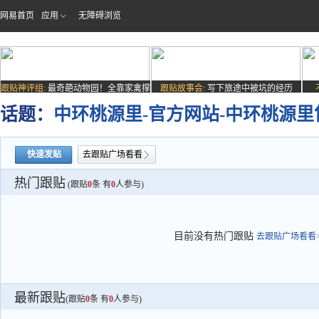
网易首页
应用
无障碍浏览
跟贴神评组:
最奇葩动物园！全靠家禽撑
跟贴故事会:
写下旅途中被坑的经历
场子
话题：
中环桃源里-官方网站-中环桃源里
快速发贴
去跟贴广场看看
热门跟贴
(跟贴
0
条 有
0
人参与)
目前没有热门跟贴
去跟贴广场看看>
最新跟贴
(跟贴
0
条 有
0
人参与)