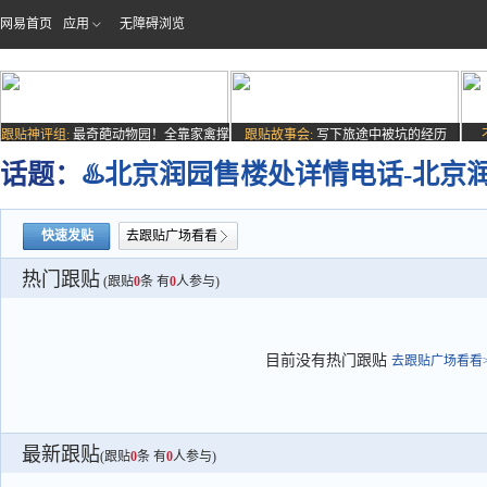
网易首页
应用
无障碍浏览
跟贴神评组:
最奇葩动物园！全靠家禽撑
跟贴故事会:
写下旅途中被坑的经历
场子
话题：
♨️北京润园售楼处详情电话-北京
快速发贴
去跟贴广场看看
热门跟贴
(跟贴
0
条 有
0
人参与)
目前没有热门跟贴
去跟贴广场看看>
最新跟贴
(跟贴
0
条 有
0
人参与)