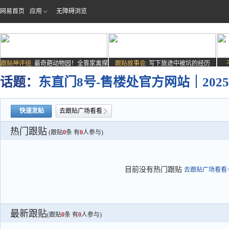
网易首页
应用
无障碍浏览
跟贴神评组:
最奇葩动物园！全靠家禽撑
跟贴故事会:
写下旅途中被坑的经历
场子
话题：
东直门8号-售楼处官方网站｜202
快速发贴
去跟贴广场看看
热门跟贴
(跟贴
0
条 有
0
人参与)
目前没有热门跟贴
去跟贴广场看看>
最新跟贴
(跟贴
0
条 有
0
人参与)