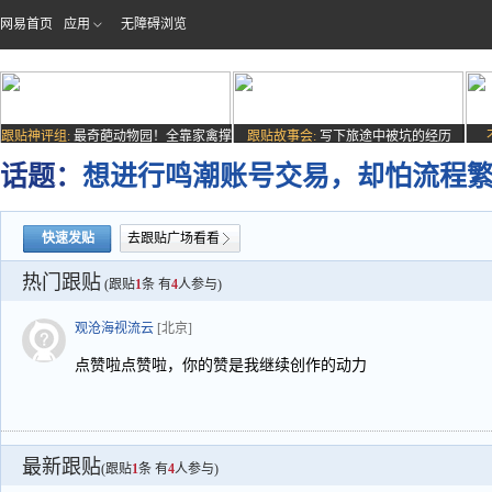
网易首页
应用
无障碍浏览
跟贴神评组:
最奇葩动物园！全靠家禽撑
跟贴故事会:
写下旅途中被坑的经历
场子
话题：
想进行鸣潮账号交易，却怕流程
快速发贴
去跟贴广场看看
热门跟贴
(跟贴
1
条 有
4
人参与)
观沧海视流云
[北京]
点赞啦点赞啦，你的赞是我继续创作的动力
最新跟贴
(跟贴
1
条 有
4
人参与)