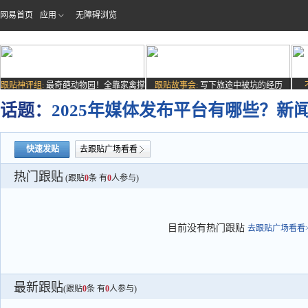
网易首页
应用
无障碍浏览
跟贴神评组:
最奇葩动物园！全靠家禽撑
跟贴故事会:
写下旅途中被坑的经历
场子
话题：
2025年媒体发布平台有哪些？
快速发贴
去跟贴广场看看
热门跟贴
(跟贴
0
条 有
0
人参与)
目前没有热门跟贴
去跟贴广场看看>
最新跟贴
(跟贴
0
条 有
0
人参与)