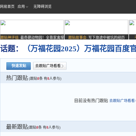
网易首页
应用
无障碍浏览
跟贴神评组:
最奇葩动物园！全靠家禽撑
跟贴故事会:
写下旅途中被坑的经历
场子
话题：
（万福花园2025）万福花园百度
快速发贴
去跟贴广场看看
热门跟贴
(跟贴
0
条 有
0
人参与)
目前没有热门跟贴
去跟贴广场看看>
最新跟贴
(跟贴
0
条 有
0
人参与)