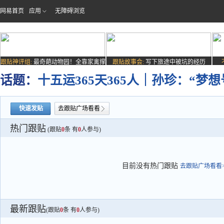
网易首页
应用
无障碍浏览
跟贴神评组:
最奇葩动物园！全靠家禽撑
跟贴故事会:
写下旅途中被坑的经历
场子
话题：
十五运365天365人｜孙珍：“
快速发贴
去跟贴广场看看
热门跟贴
(跟贴
0
条 有
0
人参与)
目前没有热门跟贴
去跟贴广场看看>
最新跟贴
(跟贴
0
条 有
0
人参与)