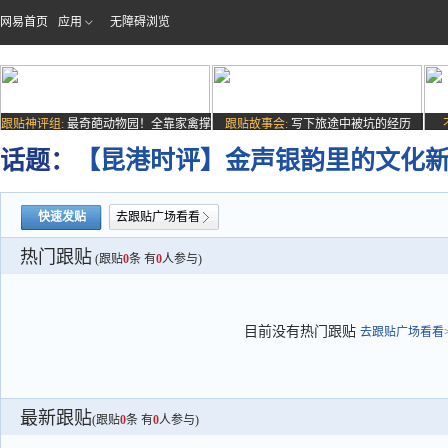
网易首页
应用
无障碍浏览
跟贴神评组:
最奇葩动物园！全靠家禽撑
跟贴故事会:
写下旅途中被坑的经历
场子
话题：
【昆港时评】金声银韵里的文化
快速发贴
去跟贴广场看看
热门跟贴
(跟贴
0
条 有
0
人参与)
目前没有热门跟贴
去跟贴广场看看>
最新跟贴
(跟贴
0
条 有
0
人参与)