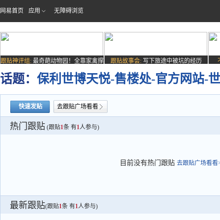
网易首页
应用
无障碍浏览
跟贴神评组:
最奇葩动物园！全靠家禽撑
跟贴故事会:
写下旅途中被坑的经历
场子
话题：
保利世博天悦-售楼处-官方网站-
快速发贴
去跟贴广场看看
热门跟贴
(跟贴
1
条 有
1
人参与)
目前没有热门跟贴
去跟贴广场看看>
最新跟贴
(跟贴
1
条 有
1
人参与)