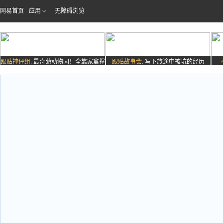
网易首页
应用
无障碍浏览
跟贴神评组:
最奇葩动物园！全靠家禽撑
跟贴故事会:
写下旅途中被坑的经历
场子