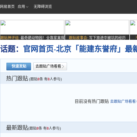
网易首页
应用
无障碍浏览
跟贴神评组:
最奇葩动物园！全靠家禽撑
跟贴故事会:
写下旅途中被坑的经历
场子
话题：
官网首页-北京「能建东誉府」最
快速发贴
去跟贴广场看看
热门跟贴
(跟贴
0
条 有
0
人参与)
目前没有热门跟贴
去跟贴广场看看>
最新跟贴
(跟贴
0
条 有
0
人参与)