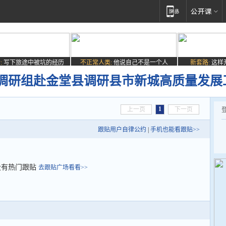
:
写下旅途中被坑的经历
不正常人类:
他说自己不是一个人
新套路:
这样
调研组赴金堂县调研县市新城高质量发展
1
上一页
下一页
跟贴用户自律公约
|
手机也能看跟贴>>
没有热门跟贴
去跟贴广场看看>>