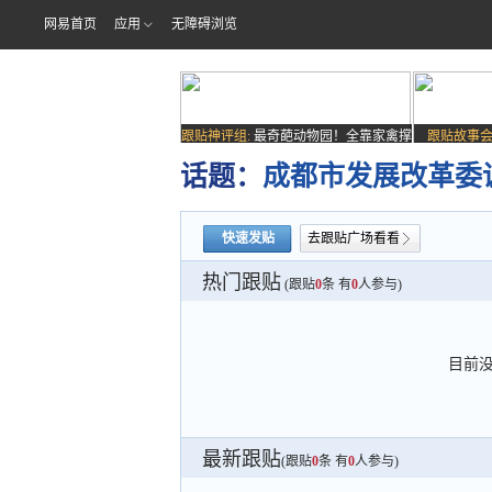
网易首页
应用
无障碍浏览
跟贴神评组:
最奇葩动物园！全靠家禽撑
跟贴故事会
场子
话题：
成都市发展改革委
快速发贴
去跟贴广场看看
热门跟贴
(跟贴
0
条 有
0
人参与)
目前
最新跟贴
(跟贴
0
条 有
0
人参与)