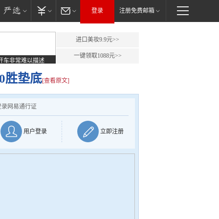
登录
注册免费邮箱
进口美妆9.9元>>
一键领取1088元>>
开车非常难以描述
轮0胜垫底
[查看原文]
登录网易通行证
用户登录
立即注册