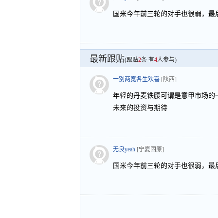
国米今年前三轮的对手也很弱，最
最新跟贴
(跟贴
2
条 有
4
人参与)
一别两宽各生欢喜
[陕西]
年轻的丹麦铁腰可谓是意甲市场的
未来的投资与期待
无良yeah
[宁夏固原]
国米今年前三轮的对手也很弱，最