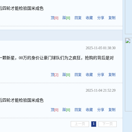
后四轮才能检验国米成色
顶
[0]
踩
[0]
回复
收藏
分享
复制
2025-11-05 01:38:30
一颗新星，00万的身价让豪门球队们为之疯狂，抢购的背后是对
顶
[2]
踩
[0]
回复
收藏
分享
复制
2025-11-04 21:52:29
后四轮才能检验国米成色
顶
[0]
踩
[0]
回复
收藏
分享
复制
1
上一页
下一页