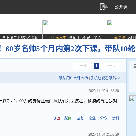
:
写下旅途中被坑的经历
不正常人类:
他说自己不是一个人
新套路:
这样
3！60岁名帅5个月内第2次下课，带队10
1
上一页
下一页
跟贴用户自律公约
|
手机也能看跟贴>>
2025-11-05 01:38:30
一颗新星，00万的身价让豪门球队们为之疯狂，抢购的背后是对
顶
[2]
踩
[0]
回复
收藏
分享
复制
2025-11-04 21:52:29