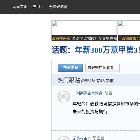
网易首页
应用
无障碍浏览
跟贴神评组:
最奇葩动物园！全靠家禽撑
跟贴故事会
场子
话题：
年薪300万意甲第
快速发贴
去跟贴广场看看
热门跟贴
(跟贴
2
条 有
4
人参与)
一别两宽各生欢喜
[陕西]
年轻的丹麦铁腰可谓是意甲市场的
未来的投资与期待
无良yeah
[宁夏固原]