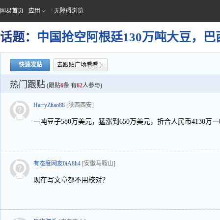
网易首页
应用
无障碍浏览
话题：
中国抢空阿根廷130万吨大豆，
快速发贴
去跟贴广场看看
热门跟贴
(跟贴
6
条 有
62
人参与)
HarryZhao88
[陕西西安]
一吨豆子580万美元，猛涨到650万美元，折合人民币4130万一吨，
有态度网友0iA8h4
[安徽马鞍山]
现在写文章都不用校对？