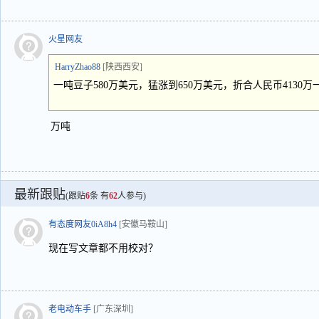
火星网友
HarryZhao88
[陕西西安]
一吨豆子580万美元，猛涨到650万美元，折合人民币4130万一吨
万吨
最新跟贴
(跟贴
6
条 有
62
人参与)
有态度网友0iA8h4
[安徽马鞍山]
现在写文章都不用校对？
老电动车手
[广东深圳]