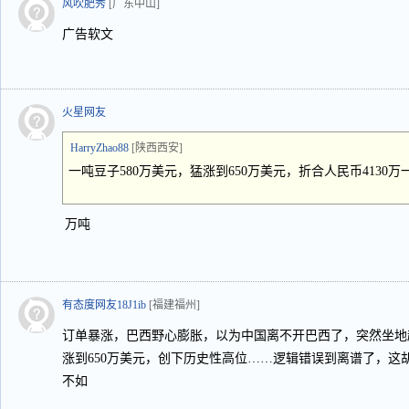
风吹肥秀
[广东中山]
广告软文
火星网友
HarryZhao88
[陕西西安]
一吨豆子580万美元，猛涨到650万美元，折合人民币4130万一吨
万吨
有态度网友18J1ib
[福建福州]
订单暴涨，巴西野心膨胀，以为中国离不开巴西了，突然坐地起
涨到650万美元，创下历史性高位……逻辑错误到离谱了，这
不如