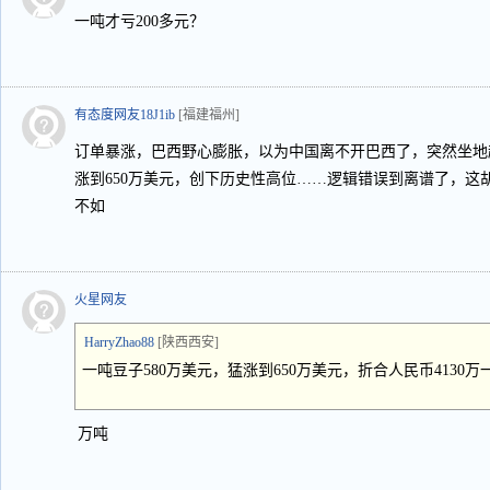
一吨才亏200多元？
有态度网友18J1ib
[福建福州]
订单暴涨，巴西野心膨胀，以为中国离不开巴西了，突然坐地起
涨到650万美元，创下历史性高位……逻辑错误到离谱了，这
不如
火星网友
HarryZhao88
[陕西西安]
一吨豆子580万美元，猛涨到650万美元，折合人民币4130万一吨
万吨