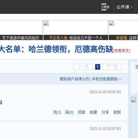
:
写下旅途中被坑的经历
不正常人类:
他说自己不是一个人
新套路:
这样
赛大名单：哈兰德领衔，厄德高伤缺
[查看原文]
1
上一页
下一页
跟贴用户自律公约
|
手机也能看跟贴>>
2025-11-05 02:07:03
益
顶
[3]
踩
[0]
回复
收藏
分享
复制
2025-11-05 02:07:03