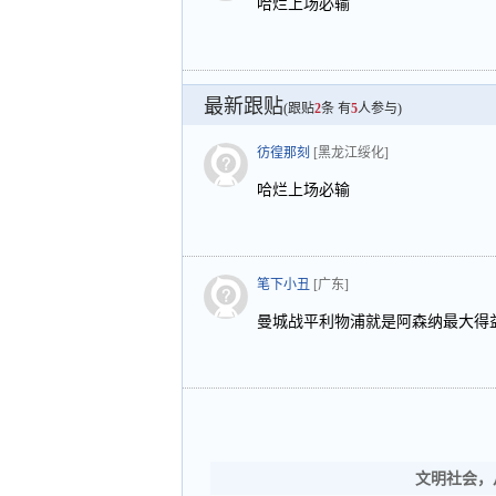
哈烂上场必输
最新跟贴
(跟贴
2
条 有
5
人参与)
彷徨那刻
[黑龙江绥化]
哈烂上场必输
笔下小丑
[广东]
曼城战平利物浦就是阿森纳最大得
文明社会，