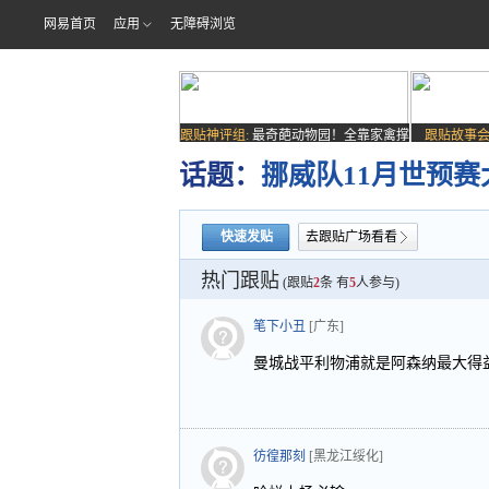
网易首页
应用
无障碍浏览
跟贴神评组:
最奇葩动物园！全靠家禽撑
跟贴故事会
场子
话题：
挪威队11月世预
快速发贴
去跟贴广场看看
热门跟贴
(跟贴
2
条 有
5
人参与)
笔下小丑
[广东]
曼城战平利物浦就是阿森纳最大得
彷徨那刻
[黑龙江绥化]