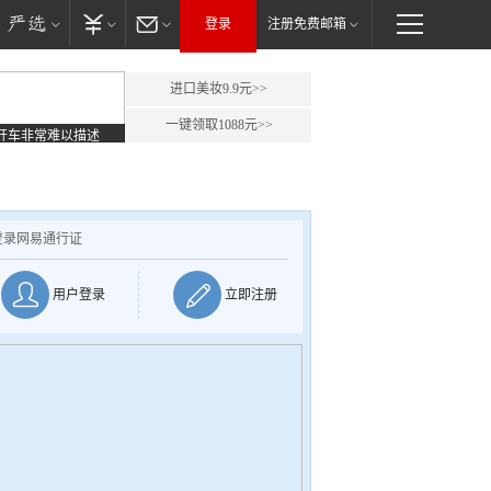
登录
注册免费邮箱
进口美妆9.9元>>
一键领取1088元>>
开车非常难以描述
登录网易通行证
用户登录
立即注册