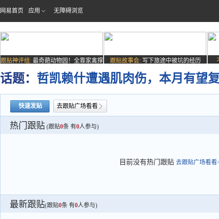
网易首页
应用
无障碍浏览
跟贴神评组:
最奇葩动物园！全靠家禽撑
跟贴故事会:
写下旅途中被坑的经历
场子
话题：
哲凯赖什遭遇肌肉伤，本月有望
快速发贴
去跟贴广场看看
热门跟贴
(跟贴
0
条 有
0
人参与)
目前没有热门跟贴
去跟贴广场看看>
最新跟贴
(跟贴
0
条 有
0
人参与)