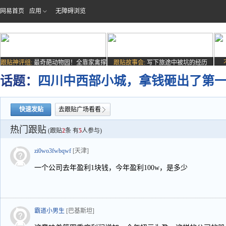
网易首页
应用
无障碍浏览
跟贴神评组:
最奇葩动物园！全靠家禽撑
跟贴故事会:
写下旅途中被坑的经历
场子
话题：
四川中西部小城，拿钱砸出了第
快速发贴
去跟贴广场看看
热门跟贴
(跟贴
2
条 有
5
人参与)
zi0wo3fwbqwf
[天津]
一个公司去年盈利1块钱，今年盈利100w，是多少
霸道小男生
[巴基斯坦]