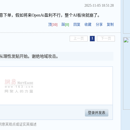
2025-11-05 18:51:28
随意下单，假如将来OpenAi盈利不行，整个AI板块就崩了。
顶
[10]
踩
[0]
回复
收藏
分享
复制
1
上一页
下一页
从理性发贴开始。谢绝地域攻击。
登录并发表
同意其观点或证实其描述