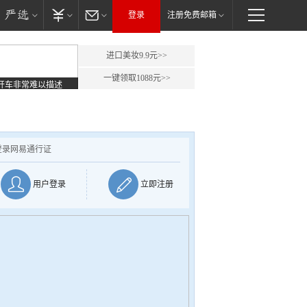
登录
注册免费邮箱
进口美妆9.9元>>
一键领取1088元>>
开车非常难以描述
登录网易通行证
用户登录
立即注册