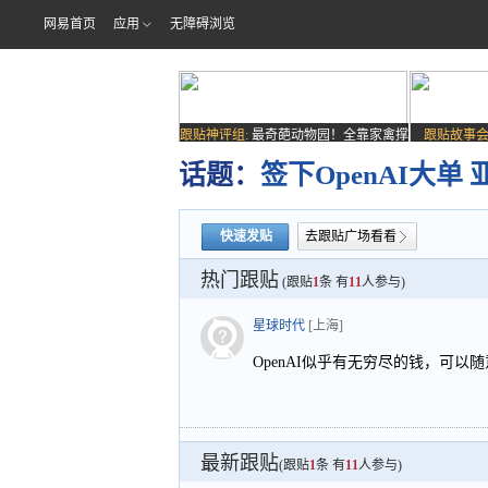
网易首页
应用
无障碍浏览
跟贴神评组:
最奇葩动物园！全靠家禽撑
跟贴故事会
场子
话题：
签下OpenAI大
快速发贴
去跟贴广场看看
热门跟贴
(跟贴
1
条 有
11
人参与)
星球时代
[上海]
OpenAI似乎有无穷尽的钱，可以
最新跟贴
(跟贴
1
条 有
11
人参与)