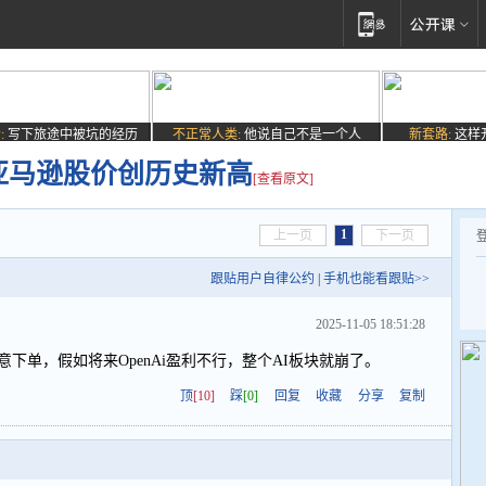
:
写下旅途中被坑的经历
不正常人类:
他说自己不是一个人
新套路:
这样
单 亚马逊股价创历史新高
[查看原文]
1
上一页
下一页
跟贴用户自律公约
|
手机也能看跟贴>>
2025-11-05 18:51:28
随意下单，假如将来OpenAi盈利不行，整个AI板块就崩了。
顶
[10]
踩
[0]
回复
收藏
分享
复制