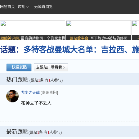
网易首页
应用
无障碍浏览
跟贴神评组:
最奇葩动物园！全靠家禽撑
跟贴故事会:
写下旅途中被坑的经历
场子
话题：
多特客战曼城大名单：吉拉西、
快速发贴
去跟贴广场看看
热门跟贴
(跟贴
1
条 有
1
人参与)
龙少之天戟
[贵州贵阳]
布帅去了不丢人
最新跟贴
(跟贴
1
条 有
1
人参与)