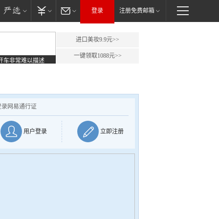
登录
注册免费邮箱
进口美妆9.9元>>
一键领取1088元>>
开车非常难以描述
登录网易通行证
用户登录
立即注册