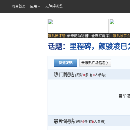
网易首页
应用
无障碍浏览
跟贴神评组:
最奇葩动物园！全靠家禽撑
跟贴故事会
场子
话题：
里程碑，颜骏凌已
快速发贴
去跟贴广场看看
热门跟贴
(跟贴
0
条 有
0
人参与)
目前
最新跟贴
(跟贴
0
条 有
0
人参与)