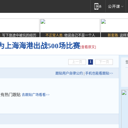
:
写下旅途中被坑的经历
不正常人类:
他说自己不是一个人
新套路:
这样
为上海海港出战500场比赛
[查看原文]
1
上一页
下一页
跟贴用户自律公约
|
手机也能看跟贴>>
没有热门跟贴
去跟贴广场看看>>