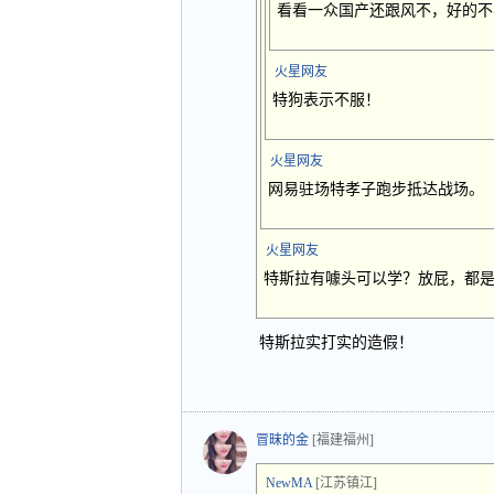
看看一众国产还跟风不，好的不
火星网友
特狗表示不服！
火星网友
网易驻场特孝子跑步抵达战场。
火星网友
特斯拉有噱头可以学？放屁，都
特斯拉实打实的造假！
冒昧的金
[福建福州]
NewMA
[江苏镇江]