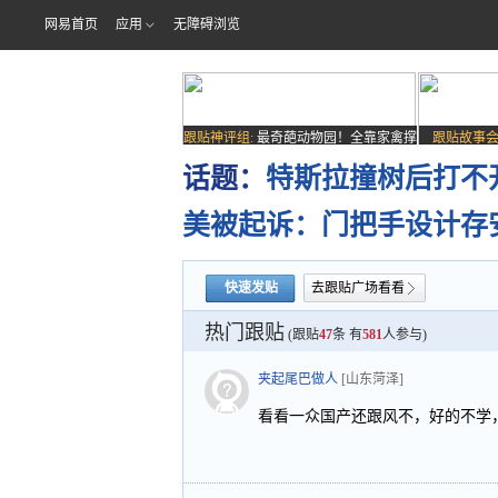
网易首页
应用
无障碍浏览
跟贴神评组:
最奇葩动物园！全靠家禽撑
跟贴故事会
场子
话题：
特斯拉撞树后打不
美被起诉：门把手设计存
快速发贴
去跟贴广场看看
热门跟贴
(跟贴
47
条 有
581
人参与)
夹起尾巴做人
[山东菏泽]
看看一众国产还跟风不，好的不学