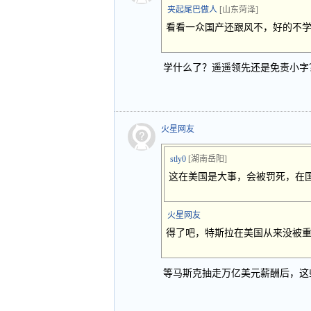
夹起尾巴做人
[山东菏泽]
看看一众国产还跟风不，好的不
学什么了？遥遥领先还是免责小字
火星网友
stly0
[湖南岳阳]
这在美国是大事，会被罚死，在
火星网友
得了吧，特斯拉在美国从来没被
等马斯克抽走万亿美元薪酬后，这