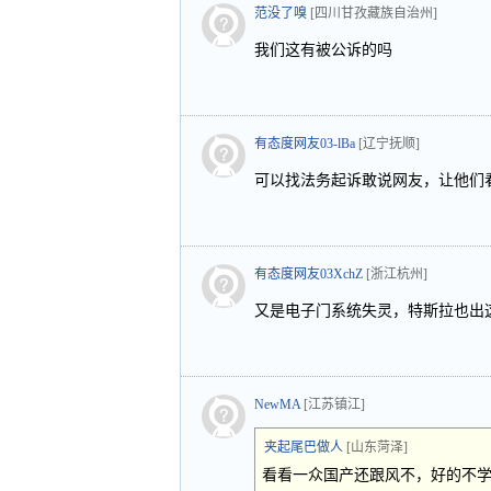
范没了嗅
[四川甘孜藏族自治州]
我们这有被公诉的吗
有态度网友03-lBa
[辽宁抚顺]
可以找法务起诉敢说网友，让他们
有态度网友03XchZ
[浙江杭州]
又是电子门系统失灵，特斯拉也出
NewMA
[江苏镇江]
夹起尾巴做人
[山东菏泽]
看看一众国产还跟风不，好的不