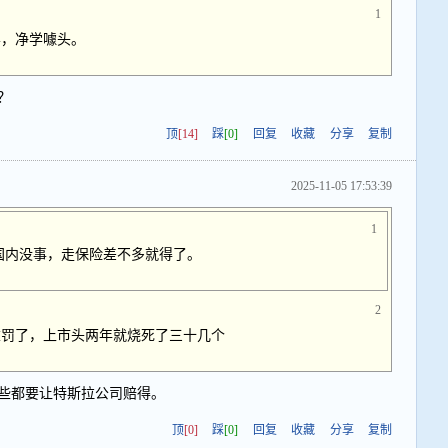
1
学，净学噱头。
？
顶
[14]
踩
[0]
回复
收藏
分享
复制
2025-11-05 17:53:39
1
国内没事，走保险差不多就得了。
2
重罚了，上市头两年就烧死了三十几个
些都要让特斯拉公司赔得。
顶
[0]
踩
[0]
回复
收藏
分享
复制