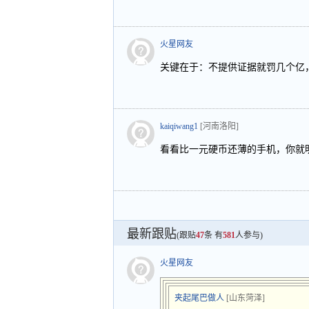
火星网友
关键在于：不提供证据就罚几个亿
kaiqiwang1
[河南洛阳]
看看比一元硬币还薄的手机，你就
最新跟贴
(跟贴
47
条 有
581
人参与)
火星网友
夹起尾巴做人
[山东菏泽]