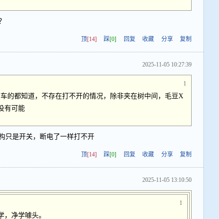
？
顶
[14]
踩
[0]
回复
收藏
分享
复制
2025-11-05 10:27:39
1
车的都知道，不存在打不开的情况，除非夹在树中间，毛豆X
没有可能
构只是开关，断电了一样打不开
顶
[14]
踩
[0]
回复
收藏
分享
复制
2025-11-05 13:10:50
1
学，净学噱头。