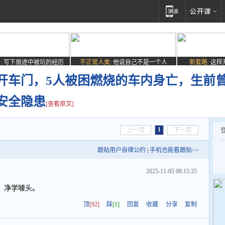
:
写下旅途中被坑的经历
不正常人类:
他说自己不是一个人
新套路:
这样
开车门，5人被困燃烧的车内身亡，生前
安全隐患
[查看原文]
1
上一页
下一页
跟贴用户自律公约
|
手机也能看跟贴>>
2025-11-05 08:15:35
，净学噱头。
顶
[92]
踩
[1]
回复
收藏
分享
复制