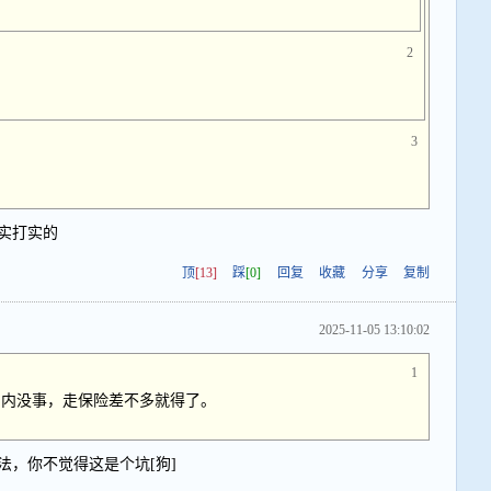
2
3
实打实的
顶
[13]
踩
[0]
回复
收藏
分享
复制
2025-11-05 13:10:02
1
国内没事，走保险差不多就得了。
法，你不觉得这是个坑[狗]